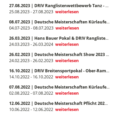
27.08.2023
|
DRIV Ranglistenwettbewerb Tanz - Lübeck
25.08.2023 - 27.08.2023
weiterlesen
08.07.2023
|
Deutsche Meisterschaften Kürlaufen, Paarlaufen, Solo- und Rolltanz und Inline Artistic 2023 - Bayreuth
04.07-2023 - 08.07.2023
weiterlesen
26.03.2023
|
Hans Bauer Pokal & DRIV Ranglistenwettbewerb Kürlaufen - Wolfsburg
24.03.2023 - 26.03.2024
weiterlesen
26.02.2023
|
Deutsche Meisterschaft Show 2023 - Bonn
24.02.2023 - 26.02.2023
weiterlesen
16.10.2022
|
DRIV Breitensportpokal - Ober-Ramstadt
14.10.2022 - 16.10.2022
weiterlesen
07.08.2022
|
Deutsche Meisterschaften Kürlaufen, Paarlaufen, Solo- und Rolltanz und Inline Artistic 2022 - Heilbronn
02.08.2022 - 07.08.2022
weiterlesen
12.06.2022
|
Deutsche Meisterschaft Pflicht 2022 - Hanau
10.06.2022 - 12.06.2022
weiterlesen