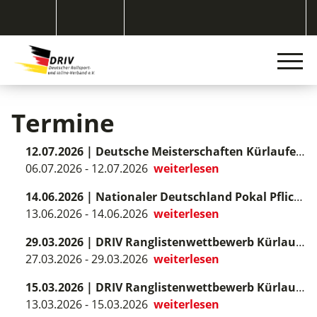
Termine
12.07.2026
|
Deutsche Meisterschaften Kürlaufen, Paarlaufen, Solo- und Rolltanz, Inline Artistic und Formationen 2026 - Stade
06.07.2026 - 12.07.2026
weiterlesen
14.06.2026
|
Nationaler Deutschland Pokal Pflicht - Freiburg
13.06.2026 - 14.06.2026
weiterlesen
29.03.2026
|
DRIV Ranglistenwettbewerb Kürlaufen - Eppingen
27.03.2026 - 29.03.2026
weiterlesen
15.03.2026
|
DRIV Ranglistenwettbewerb Kürlaufen und Tanz - Berlin
13.03.2026 - 15.03.2026
weiterlesen