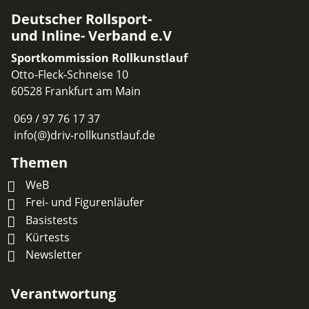
Deutscher Rollsport-
und Inline- Verband e.V
Sportkommission Rollkunstlauf
Otto-Fleck-Schneise 10
60528 Frankfurt am Main
069 / 97 76 17 37
info(@)driv-rollkunstlauf.de
Themen
WeB
Frei- und Figurenläufer
Basistests
Kürtests
Newsletter
Verantwortung