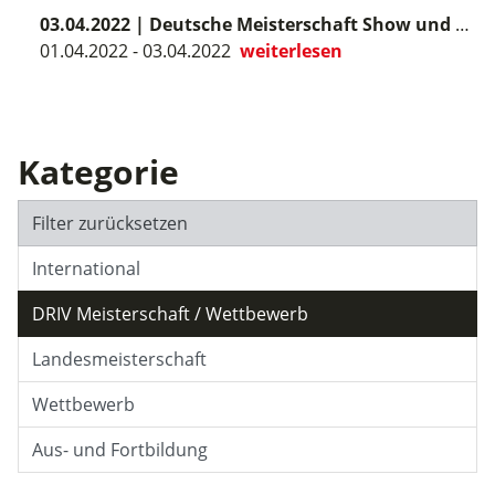
03.04.2022
|
Deutsche Meisterschaft Show und Formation 2022 - Kiel
01.04.2022 - 03.04.2022
weiterlesen
Kategorie
Filter zurücksetzen
International
DRIV Meisterschaft / Wettbewerb
Landesmeisterschaft
Wettbewerb
Aus- und Fortbildung