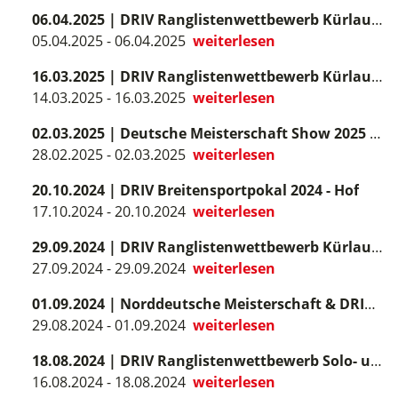
06.04.2025
|
DRIV Ranglistenwettbewerb Kürlaufen - Ober-Ramstadt
05.04.2025 - 06.04.2025
weiterlesen
16.03.2025
|
DRIV Ranglistenwettbewerb Kürlaufen und Tanz - Stade
14.03.2025 - 16.03.2025
weiterlesen
02.03.2025
|
Deutsche Meisterschaft Show 2025 und Ranglistenwettbewerb - Kiel
28.02.2025 - 02.03.2025
weiterlesen
20.10.2024
|
DRIV Breitensportpokal 2024 - Hof
17.10.2024 - 20.10.2024
weiterlesen
29.09.2024
|
DRIV Ranglistenwettbewerb Kürlaufen - Darmstadt
27.09.2024 - 29.09.2024
weiterlesen
01.09.2024
|
Norddeutsche Meisterschaft & DRIV Ranglistenwettbewerb Kürlaufen - Bremerhaven
29.08.2024 - 01.09.2024
weiterlesen
18.08.2024
|
DRIV Ranglistenwettbewerb Solo- und Rolltanz - Bremen
16.08.2024 - 18.08.2024
weiterlesen