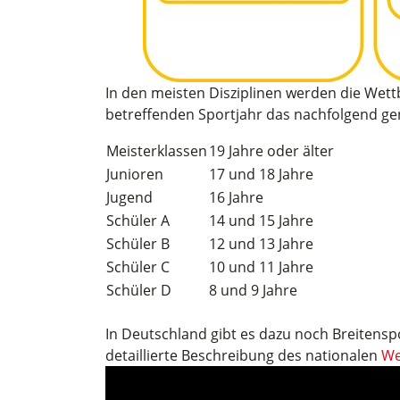
In den meisten Disziplinen werden die Wettb
betreffenden Sportjahr das nachfolgend ge
Meisterklassen
19 Jahre oder älter
Junioren
17 und 18 Jahre
Jugend
16 Jahre
Schüler A
14 und 15 Jahre
Schüler B
12 und 13 Jahre
Schüler C
10 und 11 Jahre
Schüler D
8 und 9 Jahre
In Deutschland gibt es dazu noch Breitensp
detaillierte Beschreibung des nationalen
We