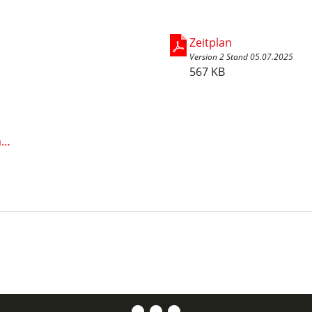
Zeitplan
Version 2 Stand 05.07.2025
567 KB
Deutsche Meisterschaften Kürlaufen, Paarlaufen, Solo- und Rolltanz und Inline Artistic 2025 - Ober-Ramstadt